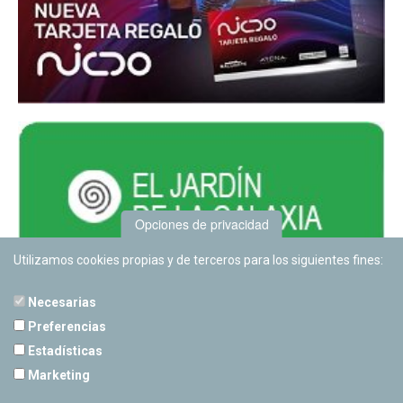
Opciones de privacidad
Utilizamos cookies propias y de terceros para los siguientes fines:
Necesarias
Preferencias
Estadísticas
PLANETARIO DE PAMPLONA
Marketing
Calle Sancho RamÃ­rez, s/n
31008 Pamplona, Navarra