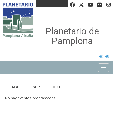
Facebook
Twiiter
Youtu
Fli
Planetario de
Pamplona
es
|
eu
Toggle
AGO
SEP
OCT
No hay eventos programados.