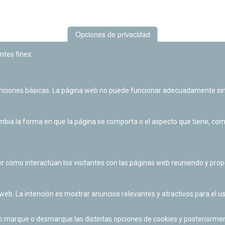
Opciones de privacidad
ntes fines:
unciones básicas. La página web no puede funcionar adecuadamente sin
Las actividades de divulgación y educación científica de Planetario
de Pamplona cuentan con el impulso de la Fundación "la Caixa".
ia la forma en que la página se comporta o el aspecto que tiene, como 
r cómo interactúan los visitantes con las páginas web reuniendo y pr
 web. La intención es mostrar anuncios relevantes y atractivos para el us
po marque o desmarque las distintas opciones de cookies y posteriormen