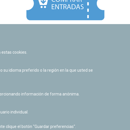
Facebook
Twitter
Youtube
Flickr
Instagr
 estas cookies.
Política de privacidad y Aviso legal
Política de cookies
su idioma preferido o la región en la que usted se
Derecho de acceso a información pública
Accesibilidad
oporcionando información de forma anónima.
uario individual.
te clique el botón "Guardar preferencias".