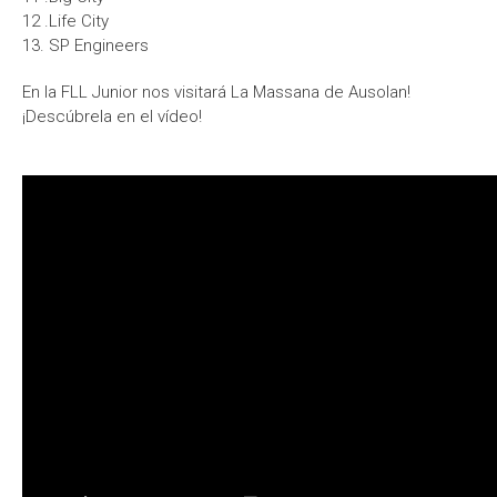
12 .Life City
13. SP Engineers
En la FLL Junior nos visitará La Massana de Ausolan!
¡Descúbrela en el vídeo!