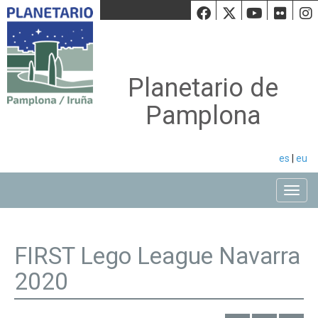
Facebook
Twiiter
Youtu
Fli
Planetario de
Pamplona
es
|
eu
Toggle
FIRST Lego League Navarra
2020