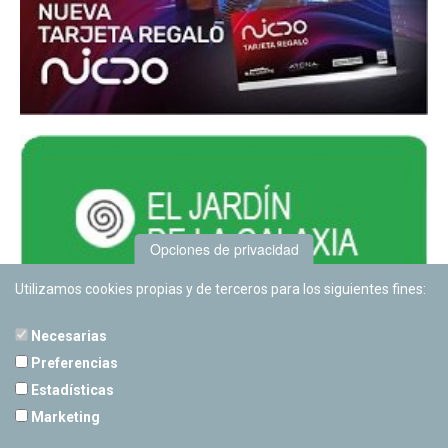
Opciones de privacidad
Utilizamos cookies propias y de terceros para los siguientes fines:
Necesarias
Preferencias
Estadísticas
PLANETARIO DE PAMPLONA
Marketing
Calle Sancho RamÃ­rez, s/n
31008 Pamplona, Navarra