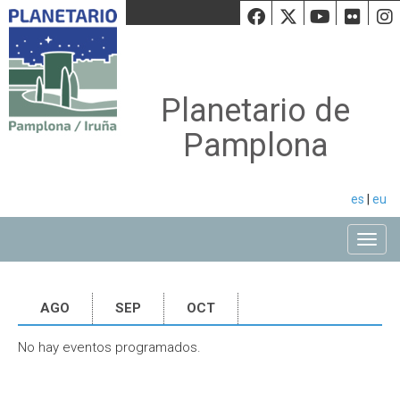
Facebook
Twiiter
Youtu
Fli
Planetario de
Pamplona
es
|
eu
Toggle
AGO
SEP
OCT
No hay eventos programados.