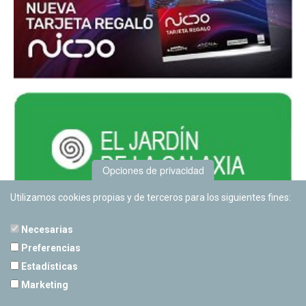
Opciones de privacidad
Utilizamos cookies propias y de terceros para los siguientes fines:
Necesarias
Preferencias
Estadísticas
PLANETARIO DE PAMPLONA
Marketing
Calle Sancho RamÃ­rez, s/n
31008 Pamplona, Navarra