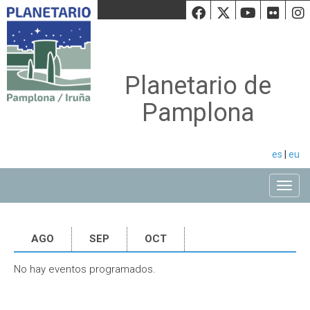
Facebook
Twiiter
Youtu
Fli
Planetario de
Pamplona
es
|
eu
Toggle
AGO
SEP
OCT
No hay eventos programados.