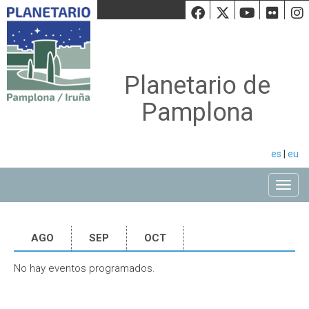
Facebook
Twiiter
Youtu
Fli
Planetario de
Pamplona
es
|
eu
Toggle
AGO
SEP
OCT
No hay eventos programados.