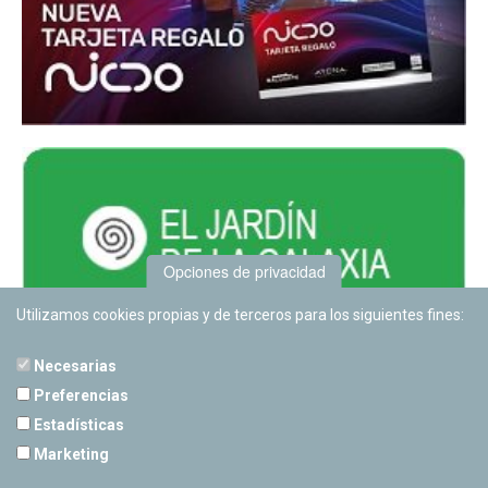
Opciones de privacidad
Utilizamos cookies propias y de terceros para los siguientes fines:
Necesarias
Preferencias
Estadísticas
PLANETARIO DE PAMPLONA
Marketing
Calle Sancho RamÃ­rez, s/n
31008 Pamplona, Navarra