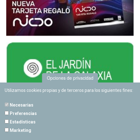
Opciones de privacidad
Utilizamos cookies propias y de terceros para los siguientes fines:
Necesarias
Preferencias
Estadísticas
PLANETARIO DE PAMPLONA
Marketing
Calle Sancho RamÃ­rez, s/n
31008 Pamplona, Navarra