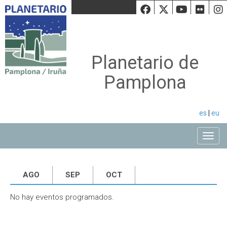
Facebook
Twiiter
Youtu
Fli
Planetario de
Pamplona
es
|
eu
Toggle
AGO
SEP
OCT
No hay eventos programados.