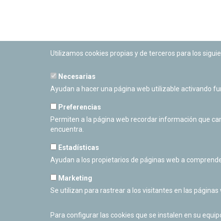
Utilizamos cookies propias y de terceros para los siguie
Necesarias
PLANETARIO DE PAMPLONA
Ayudan a hacer una página web utilizable activando f
Calle Sancho RamÃ­rez, s/n
31008 Pamplona, Navarra
Preferencias
Cerrado Temporalmente
Permiten a la página web recordar información que camb
encuentra.
Estadísticas
Ayudan a los propietarios de páginas web a comprende
Marketing
Se utilizan para rastrear a los visitantes en las páginas
Para configurar las cookies que se instalen en su equi