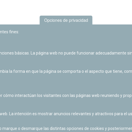
Opciones de privacidad
ntes fines:
unciones básicas. La página web no puede funcionar adecuadamente sin
Las actividades de divulgación y educación científica de Planetario
de Pamplona cuentan con el impulso de la Fundación "la Caixa".
ia la forma en que la página se comporta o el aspecto que tiene, como 
r cómo interactúan los visitantes con las páginas web reuniendo y pr
 web. La intención es mostrar anuncios relevantes y atractivos para el us
po marque o desmarque las distintas opciones de cookies y posteriormen