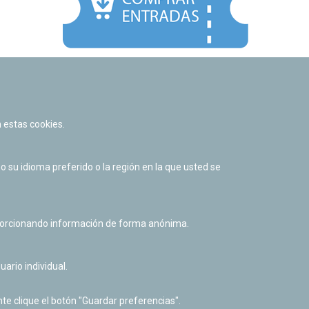
Facebook
Twitter
Youtube
Flickr
Instagr
 estas cookies.
Política de privacidad y Aviso legal
Política de cookies
su idioma preferido o la región en la que usted se
Derecho de acceso a información pública
Accesibilidad
oporcionando información de forma anónima.
uario individual.
te clique el botón "Guardar preferencias".