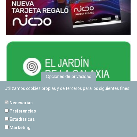
Opciones de privacidad
Utilizamos cookies propias y de terceros para los siguientes fines:
Necesarias
Preferencias
Estadísticas
PLANETARIO DE PAMPLONA
Marketing
Calle Sancho RamÃ­rez, s/n
31008 Pamplona, Navarra