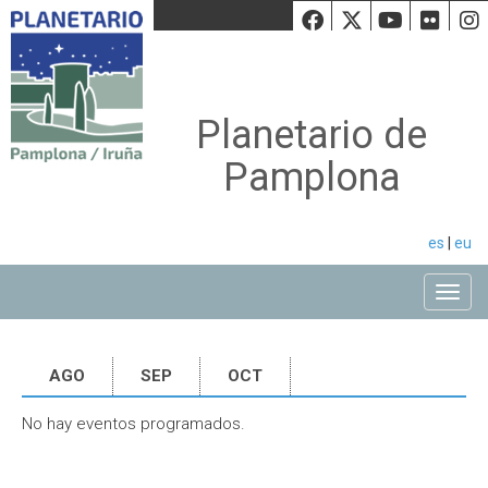
Facebook
Twiiter
Youtu
Fli
Planetario de
Pamplona
es
|
eu
Toggle
AGO
SEP
OCT
No hay eventos programados.