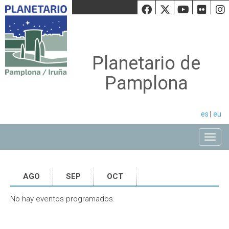
Facebook
Twiiter
Youtu
Fli
Planetario de
Pamplona
es
|
eu
Toggle
AGO
SEP
OCT
No hay eventos programados.