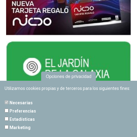
Opciones de privacidad
Utilizamos cookies propias y de terceros para los siguientes fines:
Necesarias
Preferencias
Estadísticas
PLANETARIO DE PAMPLONA
Marketing
Calle Sancho RamÃ­rez, s/n
31008 Pamplona, Navarra