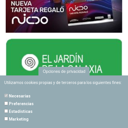
Opciones de privacidad
Utilizamos cookies propias y de terceros para los siguientes fines:
Necesarias
Preferencias
Estadísticas
PLANETARIO DE PAMPLONA
Marketing
Calle Sancho RamÃ­rez, s/n
31008 Pamplona, Navarra