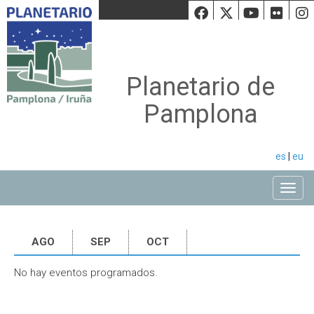
Facebook
Twiiter
Youtu
Fli
Planetario de
Pamplona
es
|
eu
Toggle
AGO
SEP
OCT
No hay eventos programados.