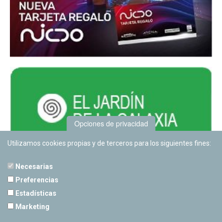
Opciones de privacidad
Utilizamos cookies propias y de terceros para los siguientes fines:
Necesarias
Preferencias
Estadísticas
PLANETARIO DE PAMPLONA
Marketing
Calle Sancho RamÃ­rez, s/n
31008 Pamplona, Navarra