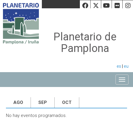
Facebook
Twiiter
Youtu
Fli
Planetario de
Pamplona
es
|
eu
Toggle
AGO
SEP
OCT
No hay eventos programados.