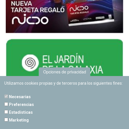
Opciones de privacidad
Utilizamos cookies propias y de terceros para los siguientes fines:
Necesarias
Preferencias
Estadísticas
PLANETARIO DE PAMPLONA
Marketing
Calle Sancho RamÃ­rez, s/n
31008 Pamplona, Navarra