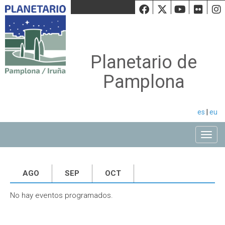
Facebook
Twiiter
Youtu
Fli
Planetario de
Pamplona
es
|
eu
Toggle
AGO
SEP
OCT
No hay eventos programados.