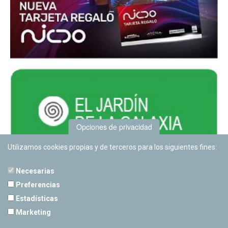
Opciones de privacidad
Utilizamos cookies propias y de terceros para los siguientes fines:
Necesarias
Preferencias
Estadísticas
PLANETARIO DE PAMPLONA
Marketing
Calle Sancho RamÃ­rez, s/n
31008 Pamplona, Navarra