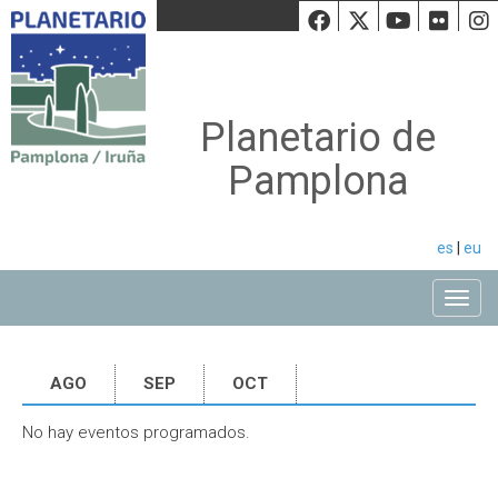
Facebook
Twiiter
Youtu
Fli
Planetario de
Pamplona
es
|
eu
Toggle
AGO
SEP
OCT
No hay eventos programados.