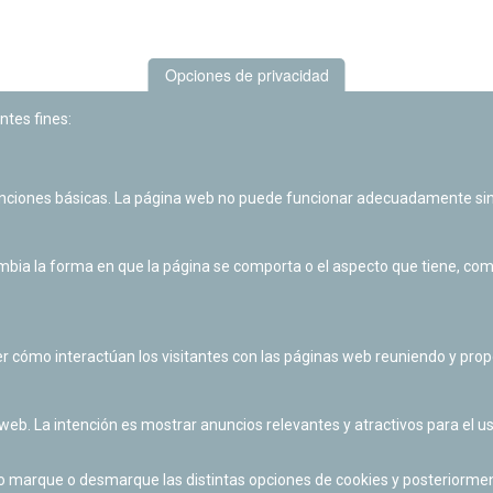
Opciones de privacidad
ntes fines:
unciones básicas. La página web no puede funcionar adecuadamente sin
Las actividades de divulgación y educación científica de Planetario
de Pamplona cuentan con el impulso de la Fundación "la Caixa".
ia la forma en que la página se comporta o el aspecto que tiene, como 
r cómo interactúan los visitantes con las páginas web reuniendo y pr
 web. La intención es mostrar anuncios relevantes y atractivos para el us
po marque o desmarque las distintas opciones de cookies y posteriormen