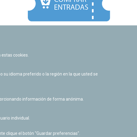
Facebook
Twitter
Youtube
Flickr
Instagr
 estas cookies.
Política de privacidad y Aviso legal
Política de cookies
su idioma preferido o la región en la que usted se
Derecho de acceso a información pública
Accesibilidad
oporcionando información de forma anónima.
uario individual.
te clique el botón "Guardar preferencias".