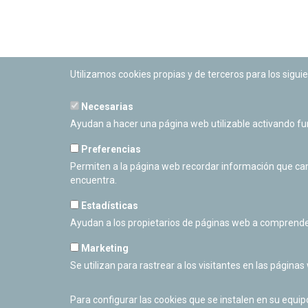
Utilizamos cookies propias y de terceros para los siguie
Necesarias
PLANETARIO DE PAMPLONA
Ayudan a hacer una página web utilizable activando f
Calle Sancho RamÃ­rez, s/n
31008 Pamplona, Navarra
Preferencias
Cerrado Temporalmente
Permiten a la página web recordar información que camb
encuentra.
Estadísticas
Ayudan a los propietarios de páginas web a comprende
Marketing
Se utilizan para rastrear a los visitantes en las páginas
Para configurar las cookies que se instalen en su equi