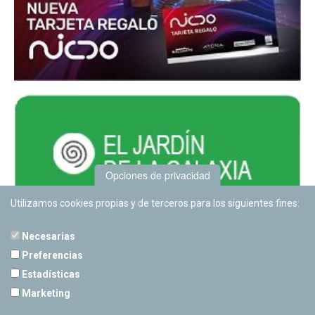
Opciones de privacidad
Utilizamos cookies propias y de terceros para los siguientes fines:
Necesarias
Preferencias
Estadísticas
PLANETARIO DE PAMPLONA
Marketing
Calle Sancho RamÃ­rez, s/n
31008 Pamplona, Navarra