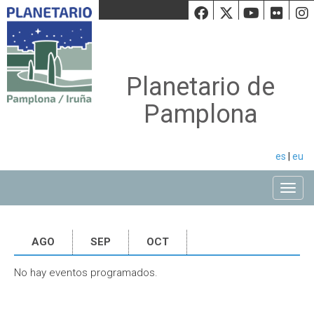
Facebook
Twiiter
Youtu
Fli
Planetario de
Pamplona
es
|
eu
Toggle
AGO
SEP
OCT
No hay eventos programados.