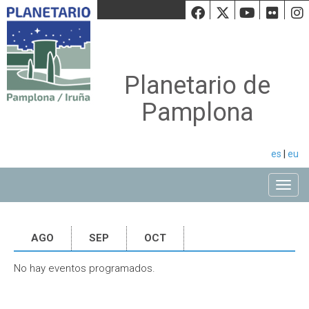
Facebook
Twiiter
Youtu
Fli
Planetario de
Pamplona
es
|
eu
Toggle
AGO
SEP
OCT
No hay eventos programados.