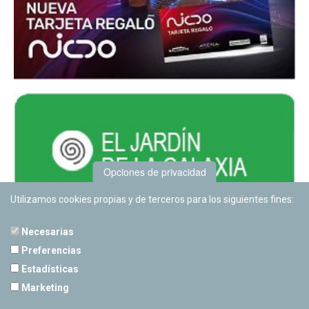
Opciones de privacidad
Utilizamos cookies propias y de terceros para los siguientes fines:
Necesarias
Preferencias
Estadísticas
PLANETARIO DE PAMPLONA
Marketing
Calle Sancho RamÃ­rez, s/n
31008 Pamplona, Navarra