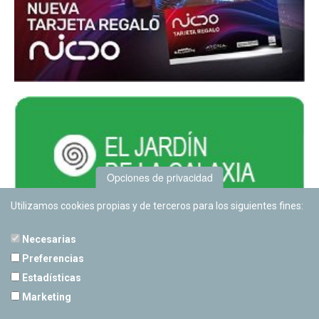
Opciones de privacidad
Utilizamos cookies propias y de terceros para los siguientes fines:
Necesarias
Preferencias
Estadísticas
PLANETARIO DE PAMPLONA
Marketing
Calle Sancho RamÃ­rez, s/n
31008 Pamplona, Navarra