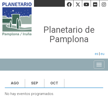
Facebook
Twiiter
Youtu
Fli
Planetario de
Pamplona
es
|
eu
Toggle
AGO
SEP
OCT
No hay eventos programados.