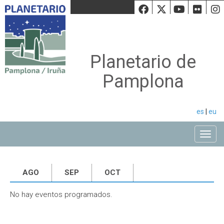
Facebook
Twiiter
Youtu
Fli
Planetario de
Pamplona
es
|
eu
Toggle
AGO
SEP
OCT
No hay eventos programados.