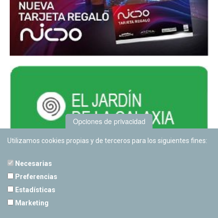
Opciones de privacidad
Utilizamos cookies propias y de terceros para los siguientes fines:
Necesarias
Preferencias
Estadísticas
PLANETARIO DE PAMPLONA
Marketing
Calle Sancho RamÃ­rez, s/n
31008 Pamplona, Navarra