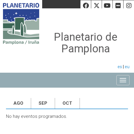
Facebook
Twiiter
Youtu
Fli
Planetario de
Pamplona
es
|
eu
Toggle
AGO
SEP
OCT
No hay eventos programados.