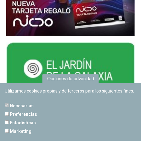
Opciones de privacidad
Utilizamos cookies propias y de terceros para los siguientes fines:
Necesarias
Preferencias
Estadísticas
PLANETARIO DE PAMPLONA
Marketing
Calle Sancho RamÃ­rez, s/n
31008 Pamplona, Navarra