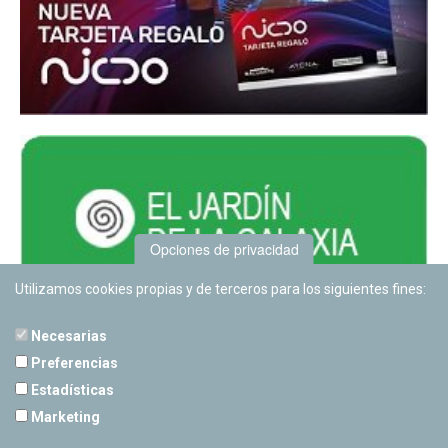
Opciones de privacidad
Utilizamos cookies propias y de terceros para los siguientes fines:
Necesarias
Preferencias
Estadísticas
PLANETARIO DE PAMPLONA
Marketing
Calle Sancho RamÃ­rez, s/n
31008 Pamplona, Navarra