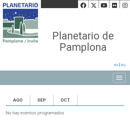
Facebook
Twiiter
Youtu
Fli
Planetario de
Pamplona
es
|
eu
Toggle
AGO
SEP
OCT
No hay eventos programados.