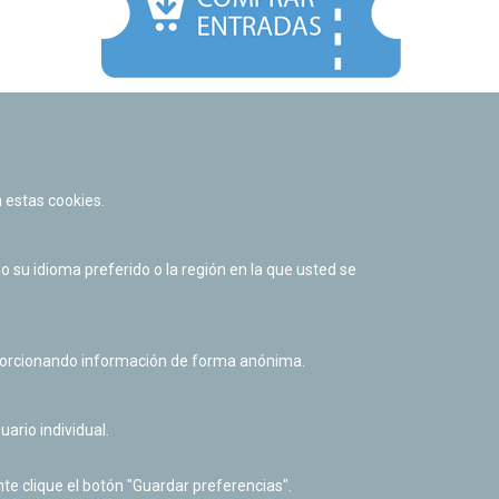
Facebook
Twitter
Youtube
Flickr
Instagr
 estas cookies.
Política de privacidad y Aviso legal
Política de cookies
su idioma preferido o la región en la que usted se
Derecho de acceso a información pública
Accesibilidad
oporcionando información de forma anónima.
uario individual.
te clique el botón "Guardar preferencias".