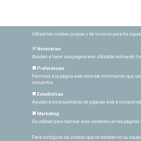
Utilizamos cookies propias y de terceros para los siguie
Necesarias
PLANETARIO DE PAMPLONA
Ayudan a hacer una página web utilizable activando f
Calle Sancho RamÃ­rez, s/n
31008 Pamplona, Navarra
Preferencias
Cerrado Temporalmente
Permiten a la página web recordar información que camb
encuentra.
Estadísticas
Ayudan a los propietarios de páginas web a comprende
Marketing
Se utilizan para rastrear a los visitantes en las páginas
Para configurar las cookies que se instalen en su equi