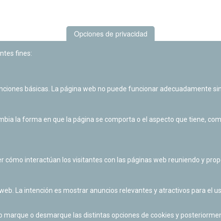
Opciones de privacidad
ntes fines:
unciones básicas. La página web no puede funcionar adecuadamente sin
Las actividades de divulgación y educación científica de Planetario
de Pamplona cuentan con el impulso de la Fundación "la Caixa".
ia la forma en que la página se comporta o el aspecto que tiene, como 
r cómo interactúan los visitantes con las páginas web reuniendo y pr
 web. La intención es mostrar anuncios relevantes y atractivos para el us
po marque o desmarque las distintas opciones de cookies y posteriormen