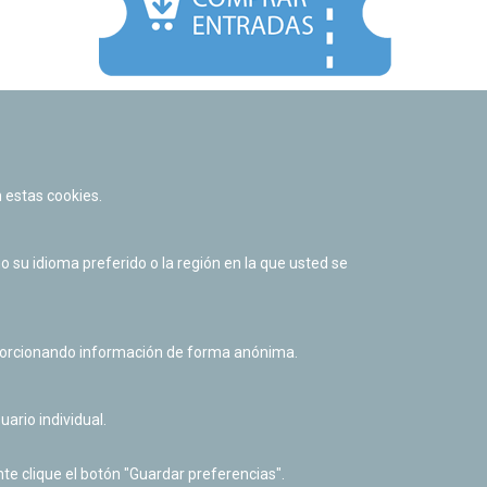
Facebook
Twitter
Youtube
Flickr
Instagr
 estas cookies.
Política de privacidad y Aviso legal
Política de cookies
su idioma preferido o la región en la que usted se
Derecho de acceso a información pública
Accesibilidad
oporcionando información de forma anónima.
uario individual.
te clique el botón "Guardar preferencias".