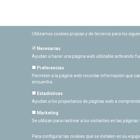
Utilizamos cookies propias y de terceros para los siguie
Necesarias
PLANETARIO DE PAMPLONA
Ayudan a hacer una página web utilizable activando f
Calle Sancho RamÃ­rez, s/n
31008 Pamplona, Navarra
Preferencias
Cerrado Temporalmente
Permiten a la página web recordar información que camb
encuentra.
Estadísticas
Ayudan a los propietarios de páginas web a comprende
Marketing
Se utilizan para rastrear a los visitantes en las páginas
Para configurar las cookies que se instalen en su equi