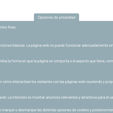
Opciones de privacidad
ntes fines:
unciones básicas. La página web no puede funcionar adecuadamente sin
Las actividades de divulgación y educación científica de Planetario
de Pamplona cuentan con el impulso de la Fundación "la Caixa".
ia la forma en que la página se comporta o el aspecto que tiene, como 
r cómo interactúan los visitantes con las páginas web reuniendo y pr
 web. La intención es mostrar anuncios relevantes y atractivos para el us
po marque o desmarque las distintas opciones de cookies y posteriormen