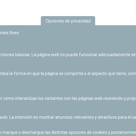
Opciones de privacidad
ntes fines:
unciones básicas. La página web no puede funcionar adecuadamente sin
Las actividades de divulgación y educación científica de Planetario
de Pamplona cuentan con el impulso de la Fundación "la Caixa".
ia la forma en que la página se comporta o el aspecto que tiene, como 
r cómo interactúan los visitantes con las páginas web reuniendo y pr
 web. La intención es mostrar anuncios relevantes y atractivos para el us
po marque o desmarque las distintas opciones de cookies y posteriormen