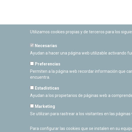
Utilizamos cookies propias y de terceros para los siguie
Necesarias
PLANETARIO DE PAMPLONA
Ayudan a hacer una página web utilizable activando f
Calle Sancho RamÃ­rez, s/n
31008 Pamplona, Navarra
Preferencias
Cerrado Temporalmente
Permiten a la página web recordar información que camb
encuentra.
Estadísticas
Ayudan a los propietarios de páginas web a comprende
Marketing
Se utilizan para rastrear a los visitantes en las páginas
Para configurar las cookies que se instalen en su equi