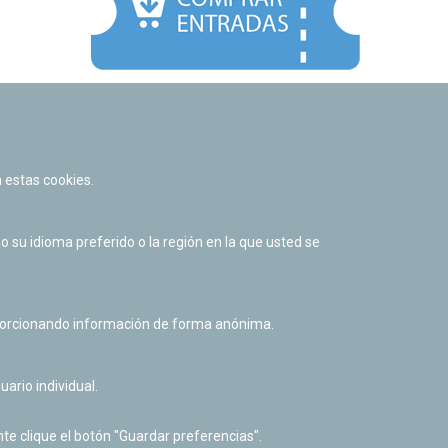
Facebook
Twitter
Youtube
Flickr
Instagr
 estas cookies.
Política de privacidad y Aviso legal
Política de cookies
su idioma preferido o la región en la que usted se
Derecho de acceso a información pública
Accesibilidad
oporcionando información de forma anónima.
uario individual.
te clique el botón "Guardar preferencias".