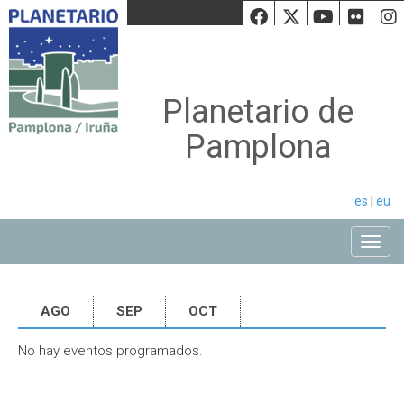
Facebook
Twiiter
Youtu
Fli
Planetario de
Pamplona
es
|
eu
Toggle
AGO
SEP
OCT
No hay eventos programados.