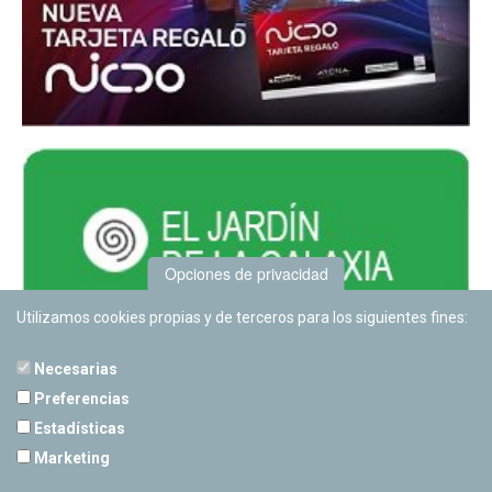
Opciones de privacidad
Utilizamos cookies propias y de terceros para los siguientes fines:
Necesarias
Preferencias
Estadísticas
PLANETARIO DE PAMPLONA
Marketing
Calle Sancho RamÃ­rez, s/n
31008 Pamplona, Navarra