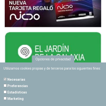
Opciones de privacidad
Utilizamos cookies propias y de terceros para los siguientes fines:
Necesarias
Preferencias
Estadísticas
PLANETARIO DE PAMPLONA
Marketing
Calle Sancho RamÃ­rez, s/n
31008 Pamplona, Navarra