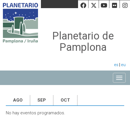
Facebook
Twiiter
Youtu
Fli
Planetario de
Pamplona
es
|
eu
Toggle
AGO
SEP
OCT
No hay eventos programados.