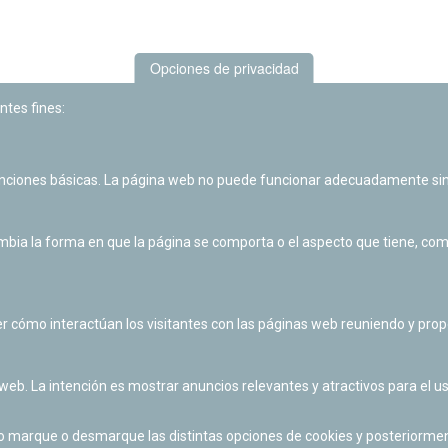
Opciones de privacidad
ntes fines:
unciones básicas. La página web no puede funcionar adecuadamente sin
Las actividades de divulgación y educación científica de Planetario
de Pamplona cuentan con el impulso de la Fundación "la Caixa".
ia la forma en que la página se comporta o el aspecto que tiene, como 
r cómo interactúan los visitantes con las páginas web reuniendo y pr
 web. La intención es mostrar anuncios relevantes y atractivos para el us
po marque o desmarque las distintas opciones de cookies y posteriormen