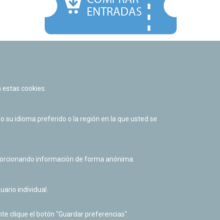
Facebook
Twitter
Youtube
Flickr
Instagr
 estas cookies.
Política de privacidad y Aviso legal
Política de cookies
su idioma preferido o la región en la que usted se
Derecho de acceso a información pública
Accesibilidad
oporcionando información de forma anónima.
uario individual.
te clique el botón "Guardar preferencias".