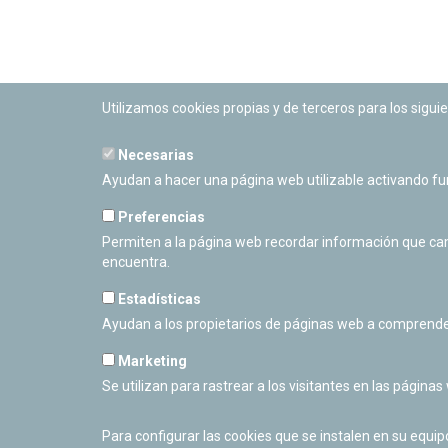
Utilizamos cookies propias y de terceros para los siguie
Necesarias
PLANETARIO DE PAMPLONA
Ayudan a hacer una página web utilizable activando f
Calle Sancho RamÃ­rez, s/n
31008 Pamplona, Navarra
Preferencias
Cerrado Temporalmente
Permiten a la página web recordar información que camb
encuentra.
Estadísticas
Ayudan a los propietarios de páginas web a comprende
Marketing
Se utilizan para rastrear a los visitantes en las páginas
Para configurar las cookies que se instalen en su equi