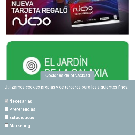
Opciones de privacidad
Utilizamos cookies propias y de terceros para los siguientes fines:
Necesarias
Preferencias
Estadísticas
PLANETARIO DE PAMPLONA
Marketing
Calle Sancho RamÃ­rez, s/n
31008 Pamplona, Navarra