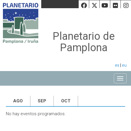
Facebook
Twiiter
Youtu
Fli
Planetario de
Pamplona
es
|
eu
Toggle
AGO
SEP
OCT
No hay eventos programados.