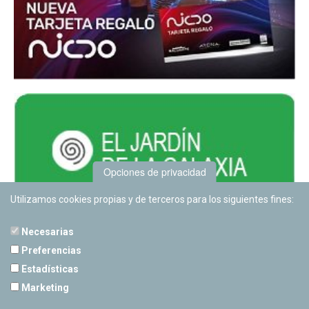
Opciones de privacidad
Utilizamos cookies propias y de terceros para los siguientes fines:
Necesarias
Preferencias
Estadísticas
PLANETARIO DE PAMPLONA
Marketing
Calle Sancho RamÃ­rez, s/n
31008 Pamplona, Navarra