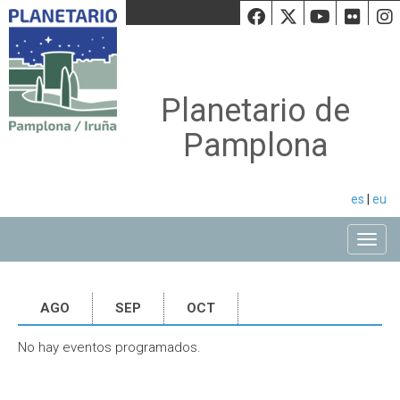
Facebook
Twiiter
Youtu
Fli
Planetario de
Pamplona
es
|
eu
Toggle
AGO
SEP
OCT
No hay eventos programados.