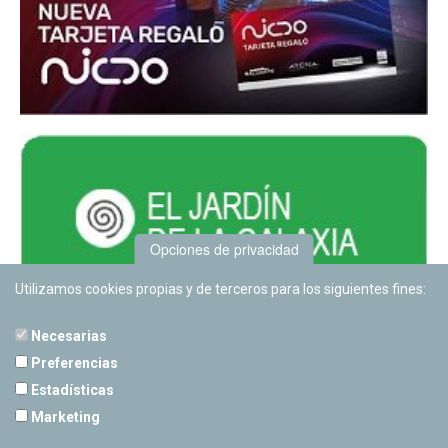
Opciones de privacidad
Utilizamos cookies propias y de terceros para los siguientes fines:
Necesarias
Preferencias
Estadísticas
PLANETARIO DE PAMPLONA
Marketing
Calle Sancho RamÃ­rez, s/n
31008 Pamplona, Navarra