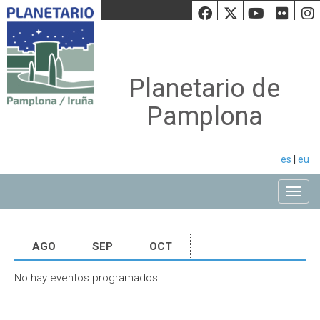
Facebook
Twiiter
Youtu
Fli
Planetario de
Pamplona
es
|
eu
Toggle
AGO
SEP
OCT
No hay eventos programados.