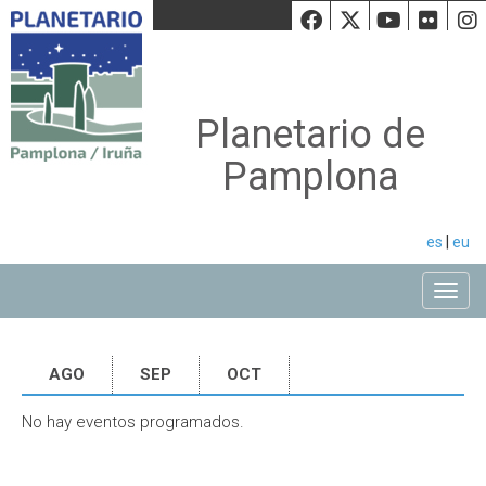
Facebook
Twiiter
Youtu
Fli
Planetario de
Pamplona
es
|
eu
Toggle
AGO
SEP
OCT
No hay eventos programados.