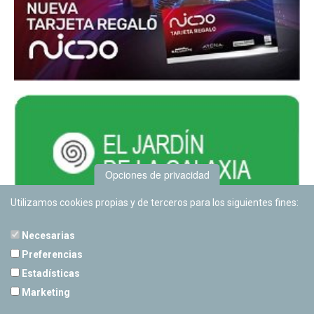
Opciones de privacidad
Utilizamos cookies propias y de terceros para los siguientes fines:
Necesarias
Preferencias
Estadísticas
PLANETARIO DE PAMPLONA
Marketing
Calle Sancho RamÃ­rez, s/n
31008 Pamplona, Navarra