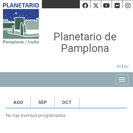
Facebook
Twiiter
Youtu
Fli
Planetario de
Pamplona
es
|
eu
Toggle
AGO
SEP
OCT
No hay eventos programados.