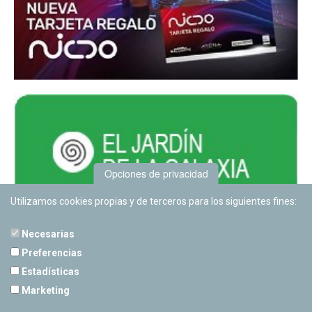
Opciones de privacidad
Utilizamos cookies propias y de terceros para los siguientes fines:
Necesarias
Preferencias
Estadísticas
PLANETARIO DE PAMPLONA
Marketing
Calle Sancho RamÃ­rez, s/n
31008 Pamplona, Navarra