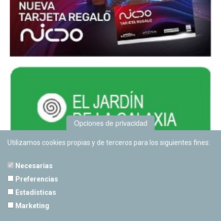
Opciones de privacidad
Utilizamos cookies propias y de terceros para los siguientes fines:
Necesarias
Preferencias
Estadísticas
PLANETARIO DE PAMPLONA
Marketing
Calle Sancho RamÃ­rez, s/n
31008 Pamplona, Navarra