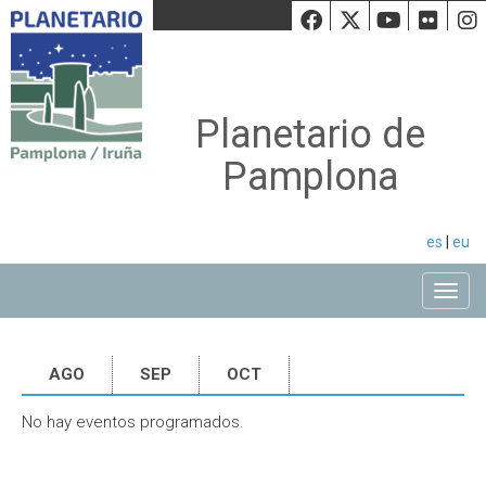
Facebook
Twiiter
Youtu
Fli
Planetario de
Pamplona
es
|
eu
Toggle
AGO
SEP
OCT
No hay eventos programados.