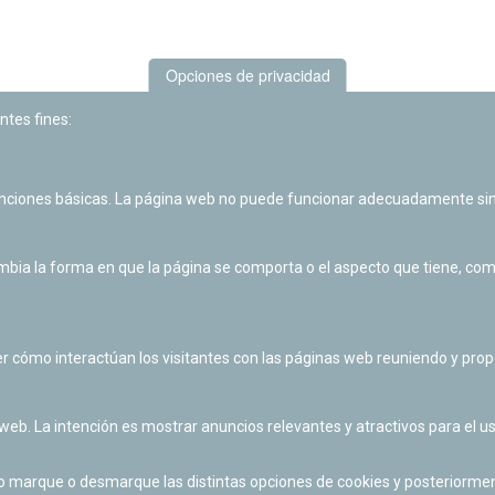
Opciones de privacidad
ntes fines:
unciones básicas. La página web no puede funcionar adecuadamente sin
Las actividades de divulgación y educación científica de Planetario
de Pamplona cuentan con el impulso de la Fundación "la Caixa".
ia la forma en que la página se comporta o el aspecto que tiene, como 
r cómo interactúan los visitantes con las páginas web reuniendo y pr
 web. La intención es mostrar anuncios relevantes y atractivos para el us
po marque o desmarque las distintas opciones de cookies y posteriormen