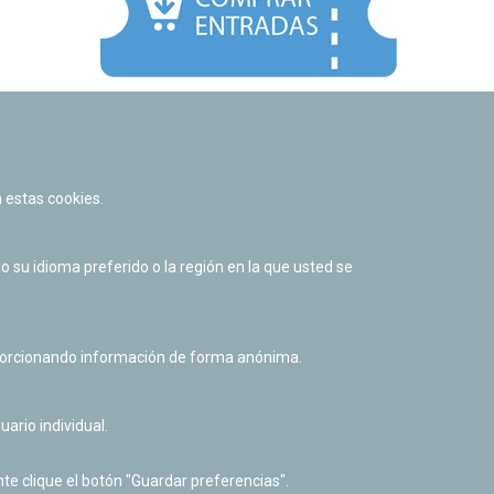
Facebook
Twitter
Youtube
Flickr
Instagr
 estas cookies.
Política de privacidad y Aviso legal
Política de cookies
su idioma preferido o la región en la que usted se
Derecho de acceso a información pública
Accesibilidad
oporcionando información de forma anónima.
uario individual.
te clique el botón "Guardar preferencias".