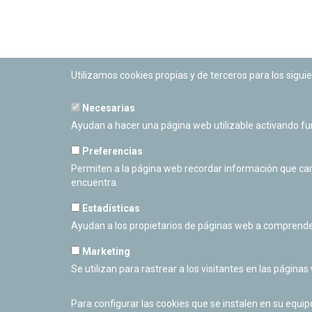
Utilizamos cookies propias y de terceros para los siguie
Necesarias
PLANETARIO DE PAMPLONA
Ayudan a hacer una página web utilizable activando f
Calle Sancho RamÃ­rez, s/n
31008 Pamplona, Navarra
Preferencias
Cerrado Temporalmente
Permiten a la página web recordar información que camb
encuentra.
Estadísticas
Ayudan a los propietarios de páginas web a comprende
Marketing
Se utilizan para rastrear a los visitantes en las páginas
Para configurar las cookies que se instalen en su equi