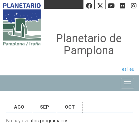
Facebook
Twiiter
Youtu
Fli
Planetario de
Pamplona
es
|
eu
Toggle
AGO
SEP
OCT
No hay eventos programados.