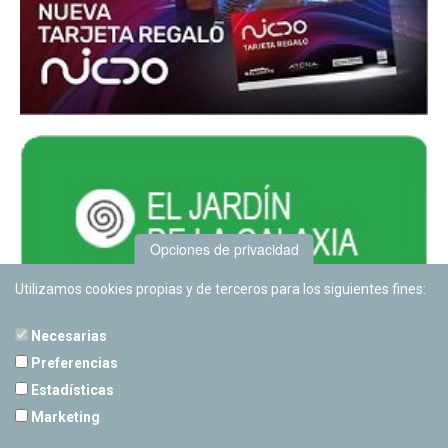
Opciones de privacidad
Utilizamos cookies propias y de terceros para los siguientes fines:
Necesarias
Preferencias
Estadísticas
PLANETARIO DE PAMPLONA
Marketing
Calle Sancho RamÃ­rez, s/n
31008 Pamplona, Navarra