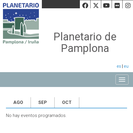
Facebook
Twiiter
Youtu
Fli
Planetario de
Pamplona
es
|
eu
Toggle
AGO
SEP
OCT
No hay eventos programados.