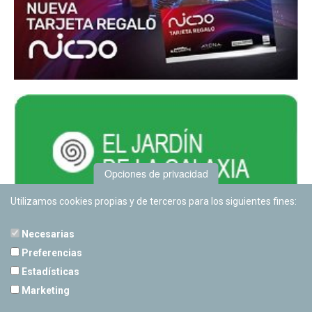
Opciones de privacidad
Utilizamos cookies propias y de terceros para los siguientes fines:
Necesarias
Preferencias
Estadísticas
PLANETARIO DE PAMPLONA
Marketing
Calle Sancho RamÃ­rez, s/n
31008 Pamplona, Navarra