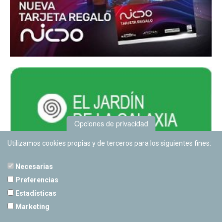
Opciones de privacidad
Utilizamos cookies propias y de terceros para los siguientes fines:
Necesarias
Preferencias
Estadísticas
PLANETARIO DE PAMPLONA
Marketing
Calle Sancho RamÃ­rez, s/n
31008 Pamplona, Navarra