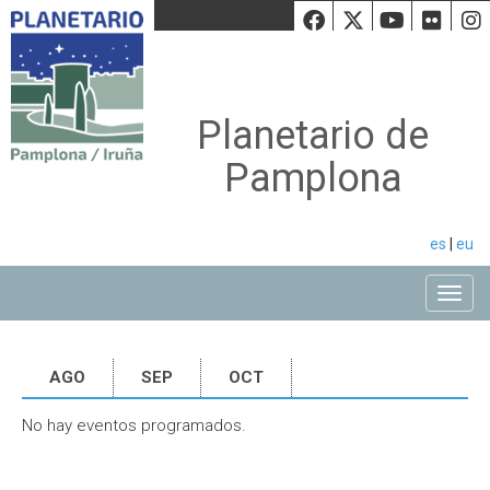
Facebook
Twiiter
Youtu
Fli
Planetario de
Pamplona
es
|
eu
Toggle
AGO
SEP
OCT
No hay eventos programados.