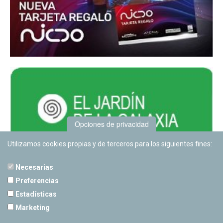
Opciones de privacidad
Utilizamos cookies propias y de terceros para los siguientes fines:
Necesarias
Preferencias
Estadísticas
PLANETARIO DE PAMPLONA
Marketing
Calle Sancho RamÃ­rez, s/n
31008 Pamplona, Navarra