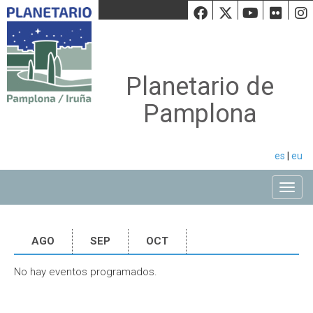
Facebook
Twiiter
Youtu
Fli
Planetario de
Pamplona
es
|
eu
Toggle
AGO
SEP
OCT
No hay eventos programados.