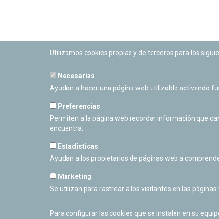
Utilizamos cookies propias y de terceros para los siguie
Necesarias
PLANETARIO DE PAMPLONA
Ayudan a hacer una página web utilizable activando f
Calle Sancho RamÃ­rez, s/n
31008 Pamplona, Navarra
Preferencias
Cerrado Temporalmente
Permiten a la página web recordar información que camb
encuentra.
Estadísticas
Ayudan a los propietarios de páginas web a comprende
Marketing
Se utilizan para rastrear a los visitantes en las páginas
Para configurar las cookies que se instalen en su equi