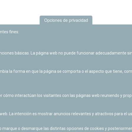
Opciones de privacidad
ntes fines:
unciones básicas. La página web no puede funcionar adecuadamente sin
Las actividades de divulgación y educación científica de Planetario
de Pamplona cuentan con el impulso de la Fundación "la Caixa".
ia la forma en que la página se comporta o el aspecto que tiene, como 
r cómo interactúan los visitantes con las páginas web reuniendo y pr
 web. La intención es mostrar anuncios relevantes y atractivos para el us
po marque o desmarque las distintas opciones de cookies y posteriormen