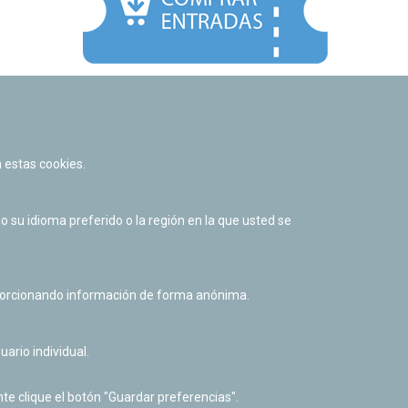
Facebook
Twitter
Youtube
Flickr
Instagr
 estas cookies.
Política de privacidad y Aviso legal
Política de cookies
su idioma preferido o la región en la que usted se
Derecho de acceso a información pública
Accesibilidad
oporcionando información de forma anónima.
uario individual.
te clique el botón "Guardar preferencias".