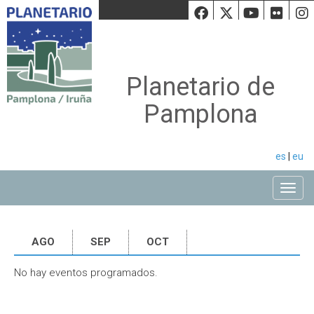
Facebook
Twiiter
Youtu
Fli
Planetario de
Pamplona
es
|
eu
Toggle
AGO
SEP
OCT
No hay eventos programados.