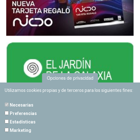
Opciones de privacidad
Utilizamos cookies propias y de terceros para los siguientes fines:
Necesarias
Preferencias
Estadísticas
PLANETARIO DE PAMPLONA
Marketing
Calle Sancho RamÃ­rez, s/n
31008 Pamplona, Navarra