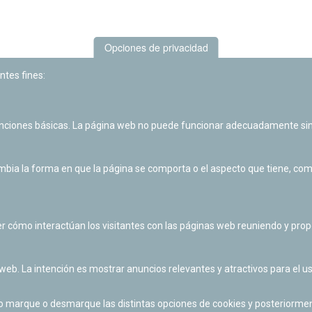
Opciones de privacidad
ntes fines:
unciones básicas. La página web no puede funcionar adecuadamente sin
Las actividades de divulgación y educación científica de Planetario
de Pamplona cuentan con el impulso de la Fundación "la Caixa".
ia la forma en que la página se comporta o el aspecto que tiene, como 
r cómo interactúan los visitantes con las páginas web reuniendo y pr
 web. La intención es mostrar anuncios relevantes y atractivos para el us
po marque o desmarque las distintas opciones de cookies y posteriormen