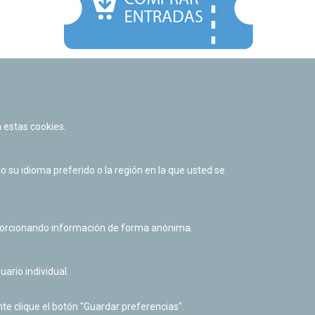
Facebook
Twitter
Youtube
Flickr
Instagr
 estas cookies.
Política de privacidad y Aviso legal
Política de cookies
su idioma preferido o la región en la que usted se
Derecho de acceso a información pública
Accesibilidad
oporcionando información de forma anónima.
uario individual.
te clique el botón "Guardar preferencias".