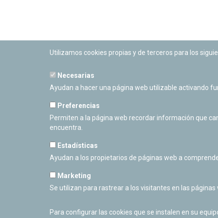
Utilizamos cookies propias y de terceros para los siguie
Necesarias
PLANETARIO DE PAMPLONA
Ayudan a hacer una página web utilizable activando f
Calle Sancho RamÃ­rez, s/n
31008 Pamplona, Navarra
Preferencias
Cerrado Temporalmente
Permiten a la página web recordar información que camb
encuentra.
Estadísticas
Ayudan a los propietarios de páginas web a comprende
Marketing
Se utilizan para rastrear a los visitantes en las páginas
Para configurar las cookies que se instalen en su equi