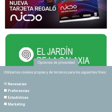
Opciones de privacidad
Utilizamos cookies propias y de terceros para los siguientes fines:
Necesarias
Preferencias
Estadísticas
PLANETARIO DE PAMPLONA
Marketing
Calle Sancho RamÃ­rez, s/n
31008 Pamplona, Navarra