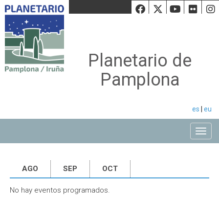
Facebook
Twiiter
Youtu
Fli
Planetario de
Pamplona
es
|
eu
Toggle
AGO
SEP
OCT
No hay eventos programados.