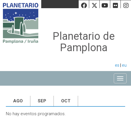
Facebook
Twiiter
Youtu
Fli
Planetario de
Pamplona
es
|
eu
Toggle
AGO
SEP
OCT
No hay eventos programados.