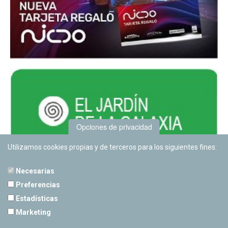
Opciones de privacidad
Utilizamos cookies propias y de terceros para los siguientes fines:
Necesarias
Preferencias
Estadísticas
PLANETARIO DE PAMPLONA
Marketing
Calle Sancho RamÃ­rez, s/n
31008 Pamplona, Navarra