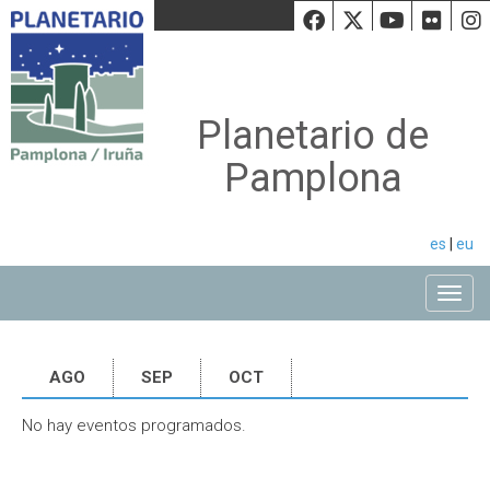
Facebook
Twiiter
Youtu
Fli
Planetario de
Pamplona
es
|
eu
Toggle
AGO
SEP
OCT
No hay eventos programados.