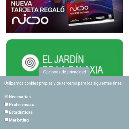
Opciones de privacidad
Utilizamos cookies propias y de terceros para los siguientes fines:
Necesarias
Preferencias
Estadísticas
PLANETARIO DE PAMPLONA
Marketing
Calle Sancho RamÃ­rez, s/n
31008 Pamplona, Navarra