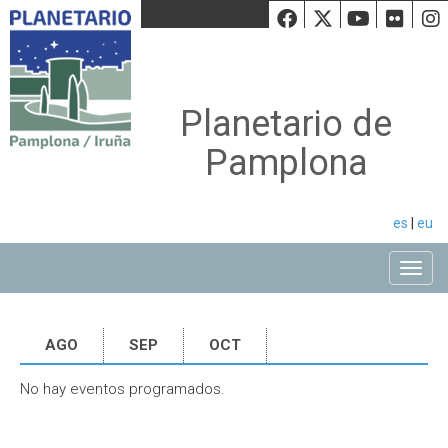
Facebook
Twiiter
Youtu
Fli
Planetario de
Pamplona
es
|
eu
Toggle
AGO
SEP
OCT
No hay eventos programados.