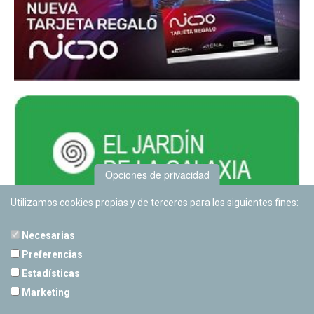
Opciones de privacidad
Utilizamos cookies propias y de terceros para los siguientes fines:
Necesarias
Preferencias
Estadísticas
PLANETARIO DE PAMPLONA
Marketing
Calle Sancho RamÃ­rez, s/n
31008 Pamplona, Navarra