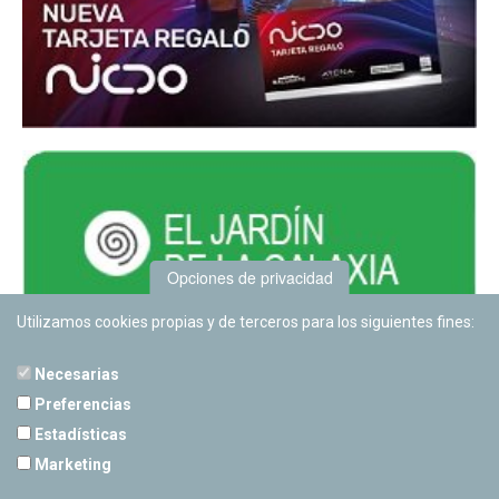
Opciones de privacidad
Utilizamos cookies propias y de terceros para los siguientes fines:
Necesarias
Preferencias
Estadísticas
PLANETARIO DE PAMPLONA
Marketing
Calle Sancho RamÃ­rez, s/n
31008 Pamplona, Navarra