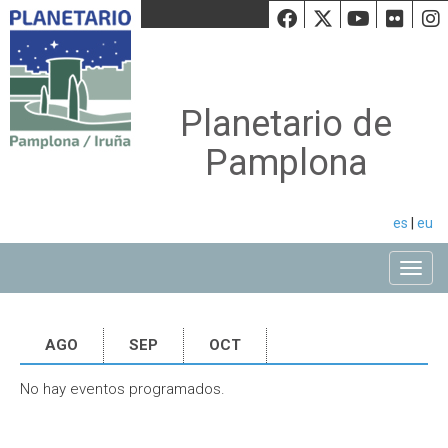
Facebook
Twiiter
Youtu
Fli
Planetario de
Pamplona
es
|
eu
Toggle
AGO
SEP
OCT
No hay eventos programados.