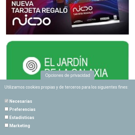
Opciones de privacidad
Utilizamos cookies propias y de terceros para los siguientes fines:
Necesarias
Preferencias
Estadísticas
PLANETARIO DE PAMPLONA
Marketing
Calle Sancho RamÃ­rez, s/n
31008 Pamplona, Navarra