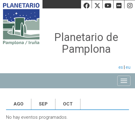
Facebook
Twiiter
Youtu
Fli
Planetario de
Pamplona
es
|
eu
Toggle
AGO
SEP
OCT
No hay eventos programados.