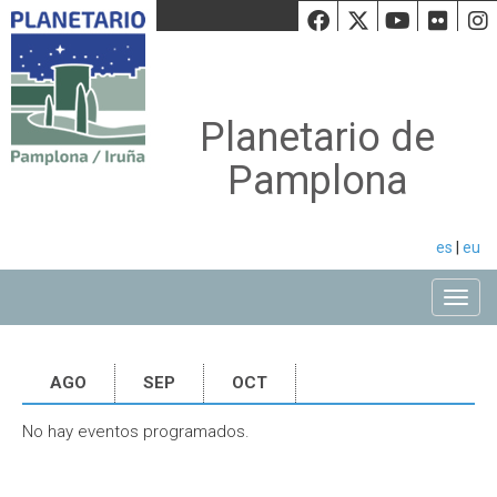
Facebook
Twiiter
Youtu
Fli
Planetario de
Pamplona
es
|
eu
Toggle
AGO
SEP
OCT
No hay eventos programados.