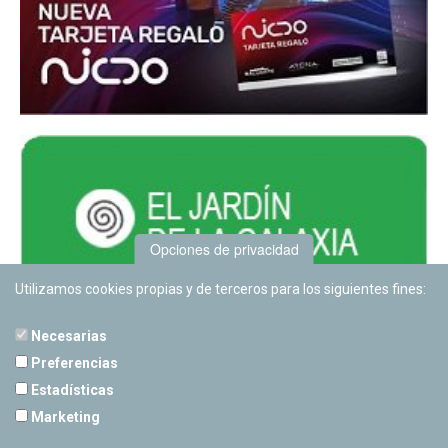
Opciones de privacidad
Utilizamos cookies propias y de terceros para los siguientes fines:
Necesarias
Preferencias
Estadísticas
PLANETARIO DE PAMPLONA
Marketing
Calle Sancho RamÃ­rez, s/n
31008 Pamplona, Navarra