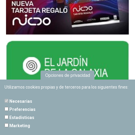
Opciones de privacidad
Utilizamos cookies propias y de terceros para los siguientes fines:
Necesarias
Preferencias
Estadísticas
PLANETARIO DE PAMPLONA
Marketing
Calle Sancho RamÃ­rez, s/n
31008 Pamplona, Navarra