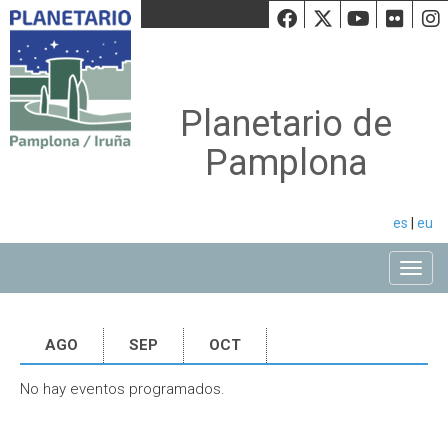
Facebook
Twiiter
Youtu
Fli
Planetario de
Pamplona
es
|
eu
Toggle
AGO
SEP
OCT
No hay eventos programados.