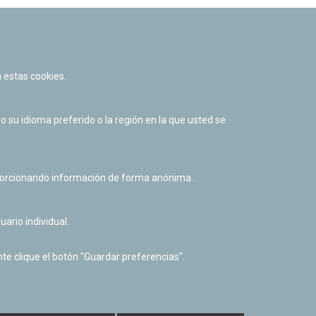
 estas cookies.
su idioma preferido o la región en la que usted se
oporcionando información de forma anónima.
uario individual.
Facebook
Twitter
Youtube
Flickr
Instagr
te clique el botón "Guardar preferencias".
Política de privacidad y Aviso legal
Política de cookies
Derecho de acceso a información pública
Accesibilidad