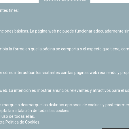
ntes fines:
unciones básicas. La página web no puede funcionar adecuadamente sin
ia la forma en que la página se comporta o el aspecto que tiene, como 
r cómo interactúan los visitantes con las páginas web reuniendo y pr
 web. La intención es mostrar anuncios relevantes y atractivos para el us
po marque o desmarque las distintas opciones de cookies y posteriormen
Las actividades de divulgación y educación científica de Planetario
epta la instalación de todas las cookies.
de Pamplona cuentan con el impulso de la Fundación "la Caixa".
 uso de todas ellas.
a Política de Cookies.