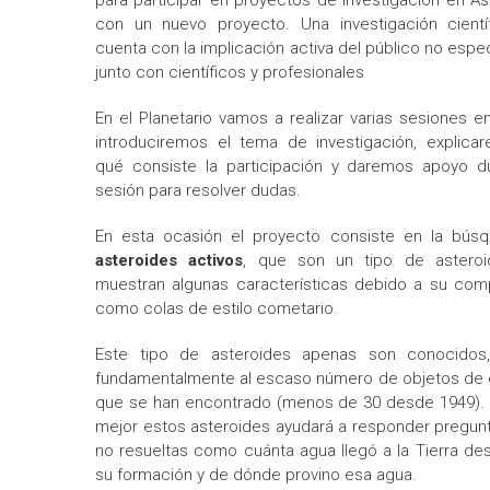
para participar en proyectos de investigación en A
con un nuevo proyecto. Una investigación cientí
cuenta con la implicación activa del público no espec
junto con científicos y profesionales
En el Planetario vamos a realizar varias sesiones e
introduciremos el tema de investigación, explica
qué consiste la participación y daremos apoyo du
sesión para resolver dudas.
En esta ocasión el proyecto consiste en la bús
asteroides activos
, que son un tipo de astero
muestran algunas características debido a su com
como colas de estilo cometario.
Este tipo de asteroides apenas son conocidos
fundamentalmente al escaso número de objetos de 
que se han encontrado (menos de 30 desde 1949).
mejor estos asteroides ayudará a responder pregun
no resueltas como cuánta agua llegó a la Tierra d
su formación y de dónde provino esa agua.