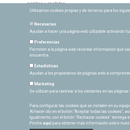
- nombre y apellidos:
Utilizamos cookies propias y de terceros para los siguie
- correo electrónico:
Necesarias
- teléfono:
Ayudan a hacer una página web utilizable activando f
- ¿vas a traer portátil?:
Preferencias
Permiten a la página web recordar información que camb
encuentra.
Estadísticas
Ayudan a los propietarios de páginas web a comprende
Marketing
Se utilizan para rastrear a los visitantes en las páginas
PLANETARIO DE PAMPLONA
Calle Sancho RamÃ­rez, s/n
31008 Pamplona, Navarra
Para configurar las cookies que se instalen en su equi
Cerrado Temporalmente
Al hacer clic en el botón "Aceptar todas las cookies", ac
Igualmente, con el botón "Rechazar cookies" deniega el
Pinche
aquí
para obtener más información sobre nuestr