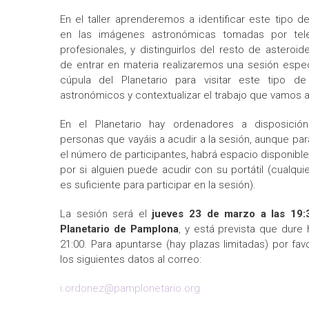
En el taller aprenderemos a identificar este tipo d
en las imágenes astronómicas tomadas por tel
profesionales, y distinguirlos del resto de asteroid
de entrar en materia realizaremos una sesión espec
cúpula del Planetario para visitar este tipo de
astronómicos y contextualizar el trabajo que vamos a 
En el Planetario hay ordenadores a disposició
personas que vayáis a acudir a la sesión, aunque par
el número de participantes, habrá espacio disponibl
por si alguien puede acudir con su portátil (cualqui
es suficiente para participar en la sesión).
La sesión será el
jueves 23 de marzo a las 19:
Planetario de Pamplona
, y está prevista que dure 
21:00. Para apuntarse (hay plazas limitadas) por fav
los siguientes datos al correo:
i.ordonez@pamplonetario.org