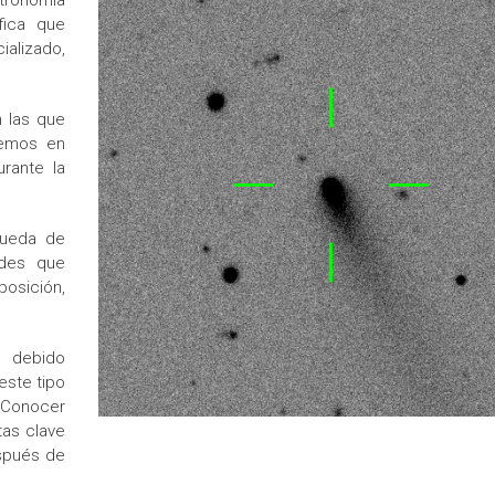
stronomía
fica que
ializado,
n las que
remos en
rante la
queda de
ides que
posición,
, debido
este tipo
 Conocer
tas clave
espués de