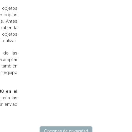
e objetos
escopios
es. Antes
ial en la
 objetos
realizar.
n de las
a ampliar
e también
er equipo
30 en el
hasta las
or enviad
Opciones de privacidad